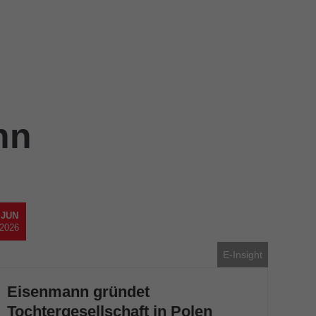
Eisenmann Standorte
nn
JUN
2026
E-Insight
Eisenmann gründet
Tochtergesellschaft in Polen