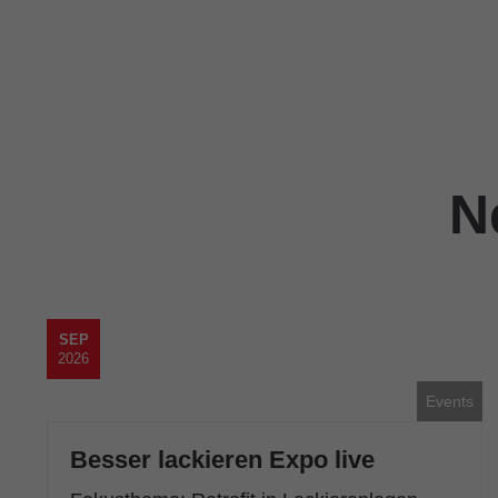
Eisenmann Management
N
SEP
2026
Events
Besser lackieren Expo live