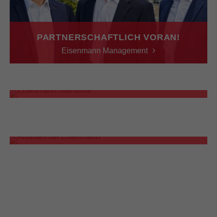
PARTNERSCHAFTLICH VORAN!
Eisenmann Management
WELTWEIT AKTIV!
Eisenmann Standorte
HERZLICH WILLKOMMEN!
Stellenangebote