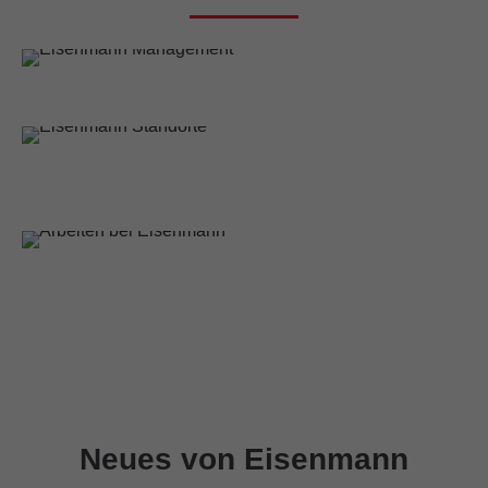
PARTNERSCHAFTLICH VORAN!
Eisenmann Management
WELTWEIT AKTIV!
Eisenmann Standorte
HERZLICH WILLKOMMEN!
Stellenangebote
Neues von Eisenmann