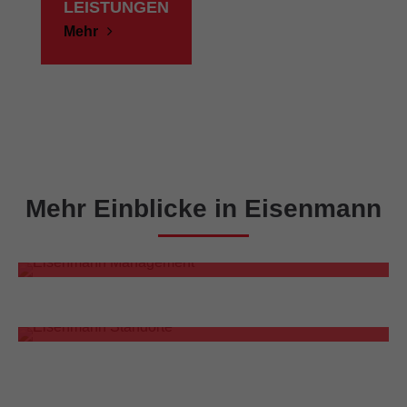
LEISTUNGEN
Mehr
Mehr Einblicke in Eisenmann
PARTNERSCHAFTLICH VORAN!
Eisenmann Management
WELTWEIT AKTIV!
Eisenmann Standorte
HERZLICH WILLKOMMEN!
Stellenangebote