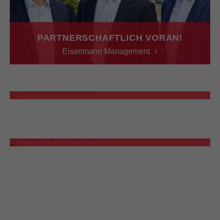
PARTNERSCHAFTLICH VORAN!
Eisenmann Management
WELTWEIT AKTIV!
Eisenmann Standorte
HERZLICH WILLKOMMEN!
Stellenangebote