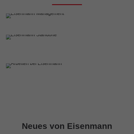
PARTNERSCHAFTLICH VORAN!
Eisenmann Management
WELTWEIT AKTIV!
Eisenmann Standorte
HERZLICH WILLKOMMEN!
Stellenangebote
Neues von Eisenmann