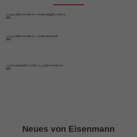
PARTNERSCHAFTLICH VORAN!
Eisenmann Management
WELTWEIT AKTIV!
Eisenmann Standorte
HERZLICH WILLKOMMEN!
Stellenangebote
Neues von Eisenmann