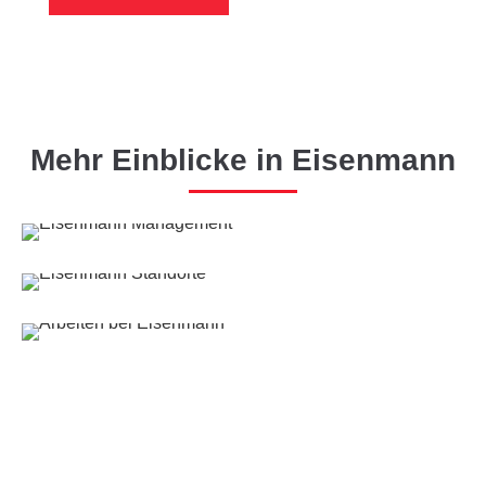
Mehr Einblicke in Eisenmann
PARTNERSCHAFTLICH VORAN!
Eisenmann Management
WELTWEIT AKTIV!
Eisenmann Standorte
HERZLICH WILLKOMMEN!
Stellenangebote