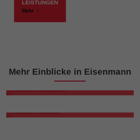
LEISTUNGEN
Mehr
Mehr Einblicke in Eisenmann
PARTNERSCHAFTLICH VORAN!
Eisenmann Management
WELTWEIT AKTIV!
Eisenmann Standorte
HERZLICH WILLKOMMEN!
Stellenangebote