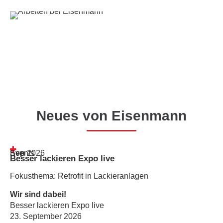
Eisenmann Standorte
HERZLICH WILLKOMMEN!
Stellenangebote
Neues von Eisenmann
Sep
Events
2026
Besser lackieren Expo live
Fokusthema: Retrofit in Lackieranlagen
Wir sind dabei!
Besser lackieren Expo live
23. September 2026